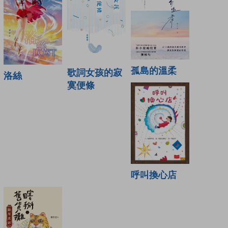
孤島的溫柔
歌詞女孩的寂
洛絲
寞便條
呼叫換心店