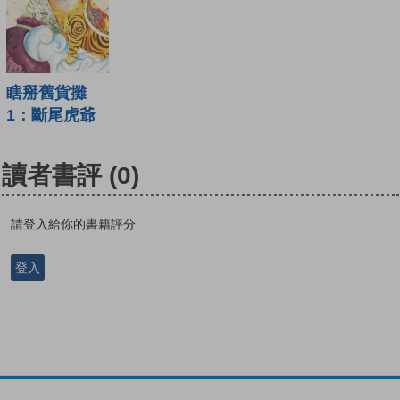
瞎掰舊貨攤
1：斷尾虎爺
讀者書評
(0)
請登入給你的書籍評分
登入