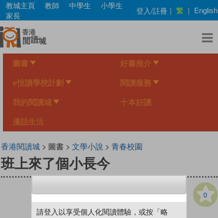
Skip
教城主頁
教師
中學生
小學生
繁
登入/註冊
|
|
English
to
家長
main
content
圖書
好書推介
e悅讀學校計劃
閱讀服務
我的閱讀城
十本好讀
漫話生活
香港閱讀城
> 圖書 >
文學小說
>
青春校園
班上來了個小長今
0
請登入以享受個人化閱讀體驗，或按「略