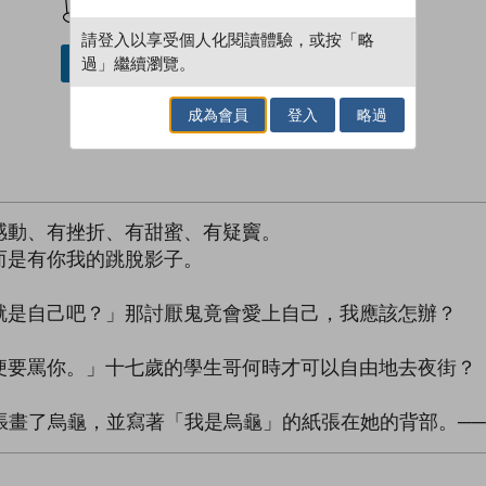
請登入以享受個人化閱讀體驗，或按「略
過」繼續瀏覽。
借閱實體書
成為會員
登入
略過
感動、有挫折、有甜蜜、有疑竇。
而是有你我的跳脫影子。
就是自己吧？」那討厭鬼竟會愛上自己，我應該怎辦？
便要罵你。」十七歲的學生哥何時才可以自由地去夜街？
一張畫了烏龜，並寫著「我是烏龜」的紙張在她的背部。─