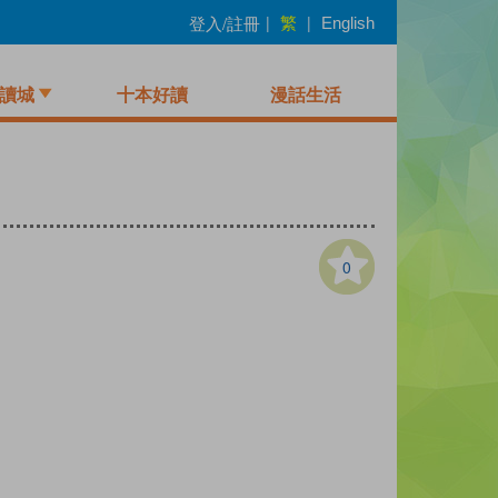
繁
登入/註冊
|
|
English
讀城
十本好讀
漫話生活
0