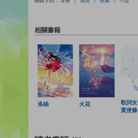
關鍵字詞：
青春
|
成長
|
校園
|
小說
相關書籍
歌詞女
火花
洛絲
寞便條