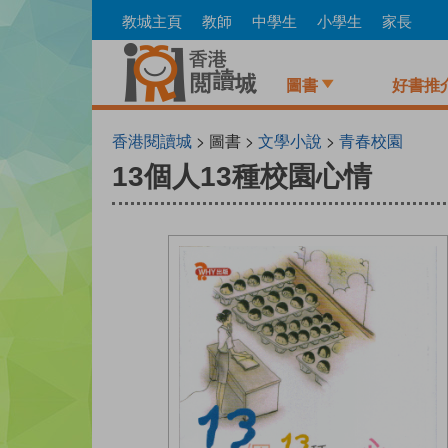
Skip
教城主頁
教師
中學生
小學生
家長
to
main
content
圖書
好書推
香港閱讀城
> 圖書 >
文學小說
>
青春校園
13個人13種校園心情