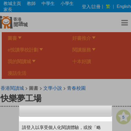
Skip
教城主頁
教師
中學生
小學生
繁
登入/註冊
|
|
English
to
家長
main
content
圖書
好書推介
e悅讀學校計劃
閱讀服務
我的閱讀城
十本好讀
漫話生活
香港閱讀城
> 圖書 >
文學小說
>
青春校園
快樂夢工場
5
請登入以享受個人化閱讀體驗，或按「略