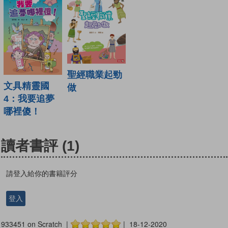
聖經職業起勁
文具精靈國
做
4：我要追夢
哪裡傻！
讀者書評
(1)
請登入給你的書籍評分
登入
933451 on Scratch |
| 18-12-2020