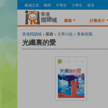
Skip
教城主頁
教師
中學生
小學生
家長
to
main
content
圖書
好書推介
香港閱讀城
> 圖書 >
文學小說
>
青春校園
光纖裏的愛