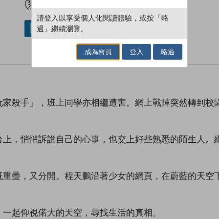
請登入以享受個人化閱讀體驗，或按「略
過」繼續瀏覽。
借閱實體書
成為會員
登入
略過
玩家殺手」，班上同學亦相繼遭害。網上戰陣突然轉到校
台上，悄悄訴說自己的心事，也交上好些熟悉的陌生人。
既重疊，又分開。程天鵬沿著少女的網頁，在蔚藍的天空
，一起仰視偌大的天空，尋找生活的真相。