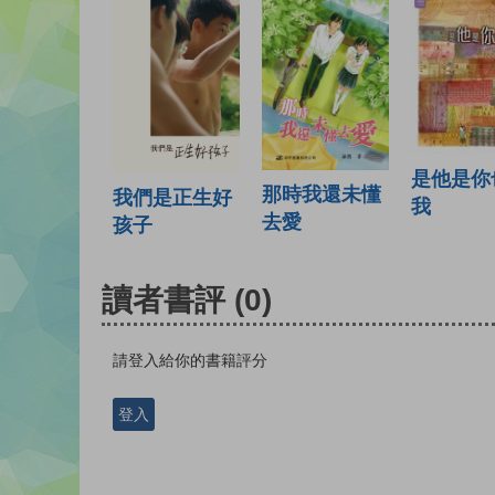
是他是你
那時我還未懂
我們是正生好
我
去愛
孩子
讀者書評
(0)
請登入給你的書籍評分
登入