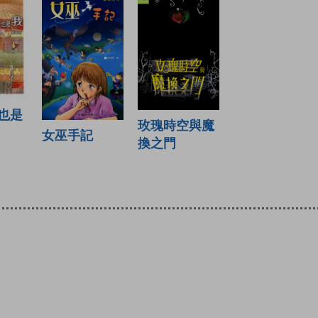
也是
玫瑰時空與魔
女巫手記
換之門