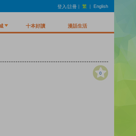
繁
登入/註冊
|
|
English
城
十本好讀
漫話生活
0