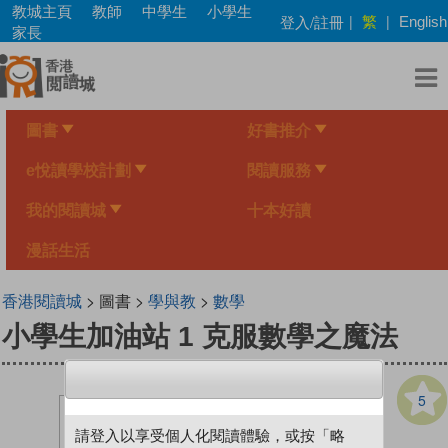
Skip
教城主頁
教師
中學生
小學生
繁
登入/註冊
|
|
English
to
家長
main
content
圖書
好書推介
e悅讀學校計劃
閱讀服務
我的閱讀城
十本好讀
漫話生活
香港閱讀城
> 圖書 >
學與教
>
數學
小學生加油站 1 克服數學之魔法
5
請登入以享受個人化閱讀體驗，或按「略