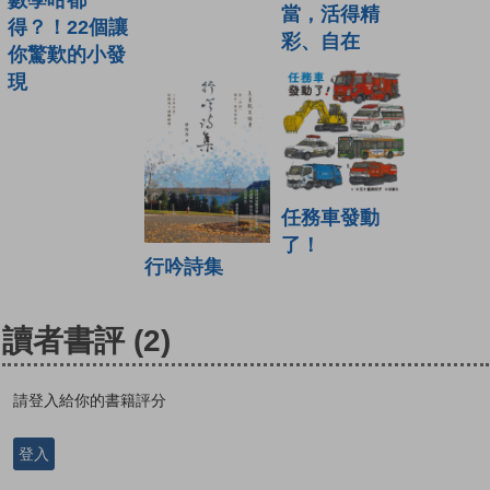
數學咁都
當，活得精
得？！22個讓
彩、自在
你驚歎的小發
現
任務車發動
了！
行吟詩集
讀者書評
(2)
請登入給你的書籍評分
登入