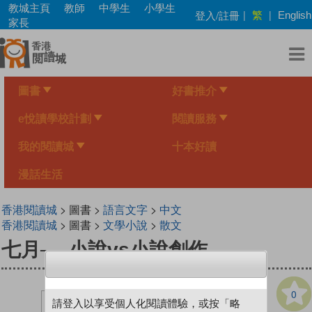
Skip
教城主頁
教師
中學生
小學生
繁
登入/註冊
|
|
English
to
家長
main
content
圖書
好書推介
e悅讀學校計劃
閱讀服務
我的閱讀城
十本好讀
漫話生活
香港閱讀城
> 圖書 >
語言文字
>
中文
香港閱讀城
> 圖書 >
文學小說
>
散文
七月──小說vs小說創作
0
請登入以享受個人化閱讀體驗，或按「略