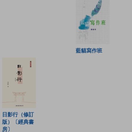
藍貓寫作班
日影行（修訂
版）〔經典書
房〕