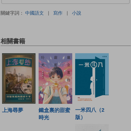
關鍵字詞：
中國語文
|
寫作
|
小說
相關書籍
一米四八（2
上海尋夢
鐵盒裏的甜蜜
版）
時光