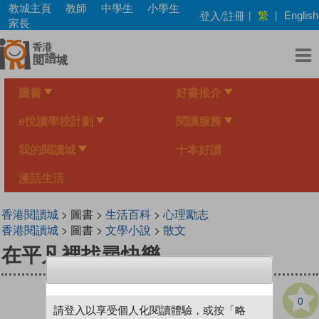
Skip
教城主頁
教師
中學生
小學生
繁
登入/註冊
|
|
English
to
家長
main
content
圖書
好書推介
e悅讀學校計劃
閱讀服務
我的閱讀城
十本好讀
漫話生活
香港閱讀城
> 圖書 >
生活百科
>
心理勵志
香港閱讀城
> 圖書 >
文學小說
>
散文
在平凡裡找尋快樂
0
請登入以享受個人化閱讀體驗，或按「略