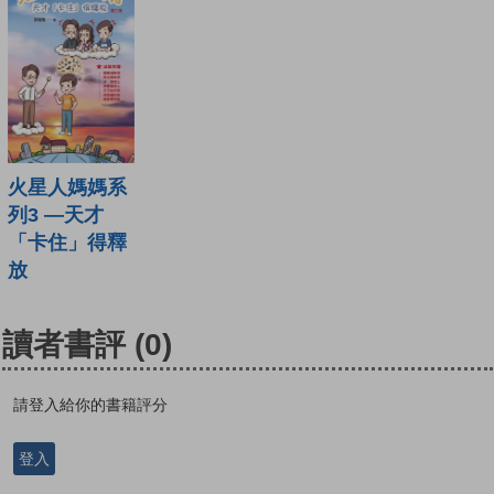
火星人媽媽系
列3 —天才
「卡住」得釋
放
讀者書評
(0)
請登入給你的書籍評分
登入