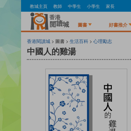
Skip
教城主頁
教師
中學生
小學生
家長
to
main
content
圖書
好書推介
香港閱讀城
> 圖書 >
生活百科
>
心理勵志
中國人的雞湯