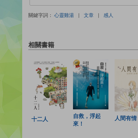
關鍵字詞：
心靈雞湯
|
文章
|
感人
相關書籍
自救，浮起
人間有情
十二人
來！