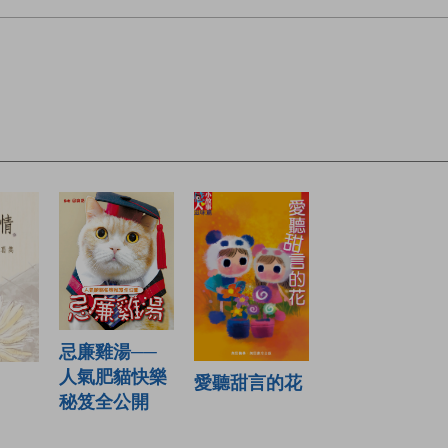
忌廉雞湯──
人氣肥貓快樂
愛聽甜言的花
秘笈全公開