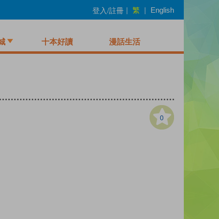
繁
登入/註冊
|
|
English
城
十本好讀
漫話生活
0