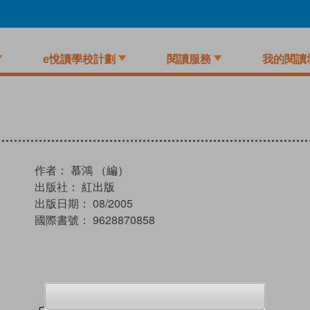
e悅讀學校計劃
閱讀服務
我的閱讀
作者：
慕鴻 （編）
出版社：
紅出版
出版日期：
08/2005
國際書號：
9628870858
試閲
加入閱讀紀錄