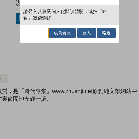
請登入以享受個人化閱讀體驗，或按「略
過」繼續瀏覽。
借閱實體書
成為會員
登入
略過
序
是「時代專集」www.zhuanji.net原創純文學網
忙裏偷閒地安靜一讀。