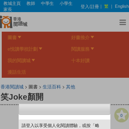
Skip
教城主頁
教師
中學生
小學生
繁
登入/註冊
|
|
English
to
家長
main
content
圖書
好書推介
e悅讀學校計劃
閱讀服務
我的閱讀城
十本好讀
漫話生活
香港閱讀城
> 圖書 >
生活百科
>
其他
笑Joke顏開
0
請登入以享受個人化閱讀體驗，或按「略