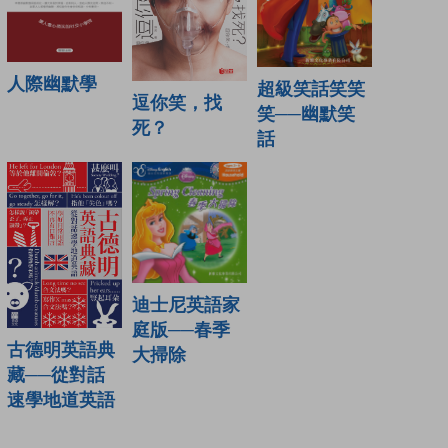
人際幽默學
超級笑話笑笑
逗你笑，找
笑──幽默笑
死？
話
迪士尼英語家
庭版──春季
古德明英語典
大掃除
藏──從對話
速學地道英語