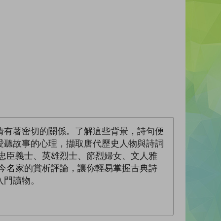
情有著密切的關係。了解這些背景，詩句便
愛聽故事的心理，擷取唐代歷史人物與詩詞
忠臣義士、英雄烈士、節烈婦女、文人雅
今名家的賞析評論，讓你輕易掌握古典詩
入門讀物。