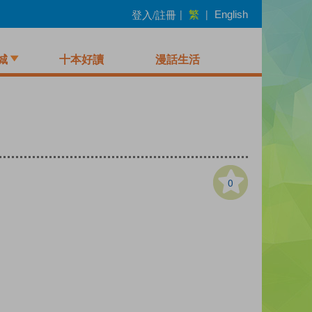
繁
登入/註冊
|
|
English
城
十本好讀
漫話生活
0