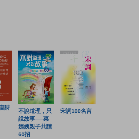
唐詩
宋詞100名言
不說道理，只
說故事──菜
姨姨親子共讀
60招