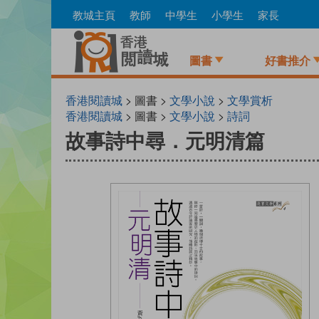
Skip
教城主頁
教師
中學生
小學生
家長
to
main
content
圖書
好書推介
香港閱讀城
> 圖書 >
文學小說
>
文學賞析
香港閱讀城
> 圖書 >
文學小說
>
詩詞
故事詩中尋．元明清篇