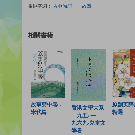
關鍵字詞：
古典詩詞
|
故事
相關書籍
故事詩中尋．
原韻英譯
香港文學大系
宋代篇
精選
一九五○—一
九六九‧兒童文
學卷