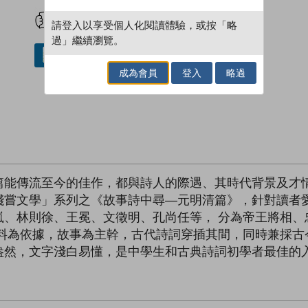
試閲
加入閱讀紀錄
請登入以享受個人化閱讀體驗，或按「略
過」繼續瀏覽。
借閱實體書
成為會員
登入
略過
篇能傳流至今的佳作，都與詩人的際遇、其時代背景及才
淺嘗文學」系列之《故事詩中尋—元明清篇》，針對讀者
嵐、林則徐、王冕、文徵明、孔尚任等， 分為帝王將相、
史料為依據，故事為主幹，古代詩詞穿插其間，同時兼採古
盎然，文字淺白易懂，是中學生和古典詩詞初學者最佳的