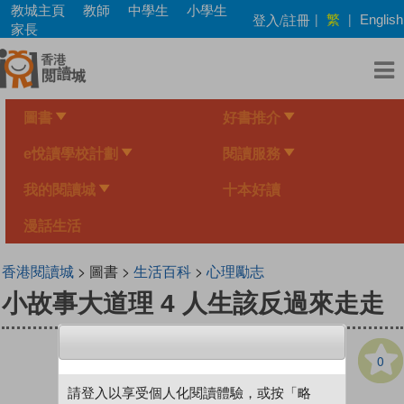
Skip
教城主頁
教師
中學生
小學生
繁
登入/註冊
|
|
English
to
家長
main
content
圖書
好書推介
e悅讀學校計劃
閱讀服務
我的閱讀城
十本好讀
漫話生活
香港閱讀城
> 圖書 >
生活百科
>
心理勵志
小故事大道理 4 人生該反過來走走
0
請登入以享受個人化閱讀體驗，或按「略