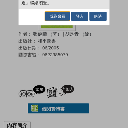
過」繼續瀏覽。
成為會員
登入
略過
作者：
張健鵬 （著）
|
胡足青 （編）
出版社：
和平圖書
出版日期：
06/2005
國際書號：
9622385079
試閲
加入閱讀紀錄
借閱實體書
內容簡介