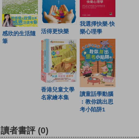
我選擇快樂‧快
活得更快樂
樂心理學
感欣的生活隨
筆
香港兒童文學
讀童話學動腦
名家繪本集
︰教你跳出思
考小陷阱1
讀者書評
(0)