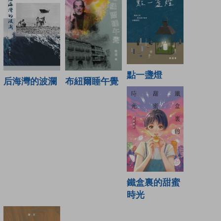
點一盞燈
布紐爾睡午覺
后海灣的波瀾
鐵盒裏的甜蜜
時光