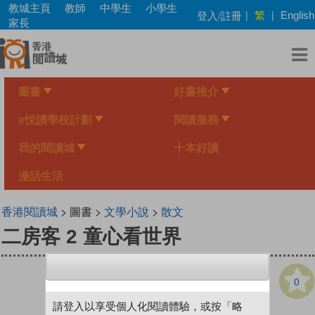
Skip
教城主頁
教師
中學生
小學生
繁
登入/註冊
|
|
English
to
家長
main
content
圖書
好書推介
e悅讀學校計劃
閱讀服務
我的閱讀城
十本好讀
漫話生活
香港閱讀城
> 圖書 >
文學小說
>
散文
二房客 2 童心看世界
0
請登入以享受個人化閱讀體驗，或按「略