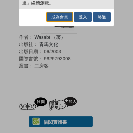
過」繼續瀏覽。
成為會員
登入
略過
作者：
Wasabi （著）
出版社：
青馬文化
出版日期：
06/2003
國際書號：
9629793008
叢書：
二房客
試閲
加入閱讀紀錄
借閱實體書