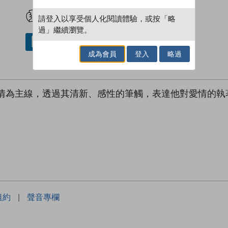
試閲
加入閱讀紀錄
請登入以享受個人化閱讀體驗，或按「略
過」繼續瀏覽。
借閱實體書
成為會員
登入
略過
、感情為主線，透過其清新、感性的筆觸，表達他對愛情的
租約
|
聲音專欄