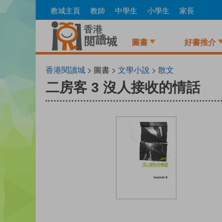
Skip
教城主頁
教師
中學生
小學生
家長
to
main
content
圖書
好書推介
香港閱讀城
> 圖書 >
文學小說
>
散文
二房客 3 沒人接收的情話