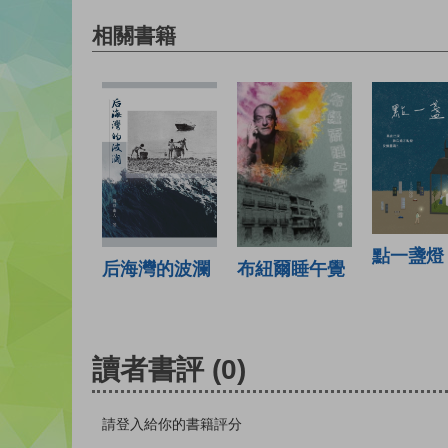
相關書籍
點一盞燈
布紐爾睡午覺
后海灣的波瀾
讀者書評
(0)
請登入給你的書籍評分