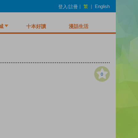
繁
登入/註冊
|
|
English
城
十本好讀
漫話生活
0