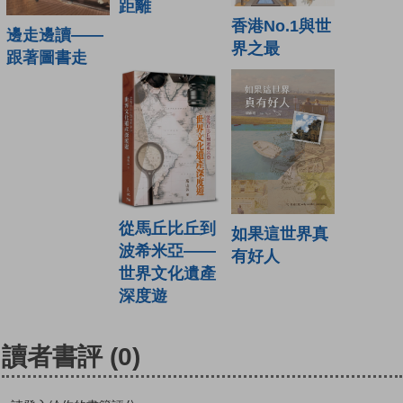
距離
香港No.1與世
邊走邊讀——
界之最
跟著圖書走
從馬丘比丘到
如果這世界真
波希米亞——
有好人
世界文化遺產
深度遊
讀者書評
(0)