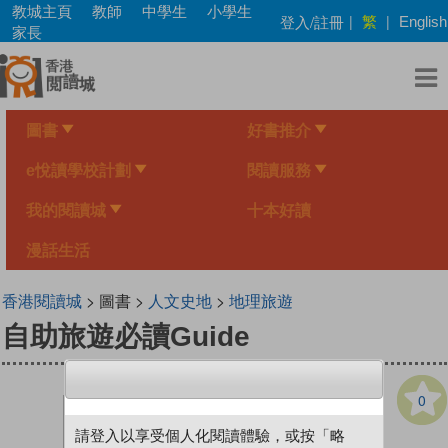
Skip
教城主頁
教師
中學生
小學生
繁
登入/註冊
|
|
English
to
家長
main
content
圖書
好書推介
e悅讀學校計劃
閱讀服務
我的閱讀城
十本好讀
漫話生活
香港閱讀城
> 圖書 >
人文史地
>
地理旅遊
自助旅遊必讀Guide
0
請登入以享受個人化閱讀體驗，或按「略