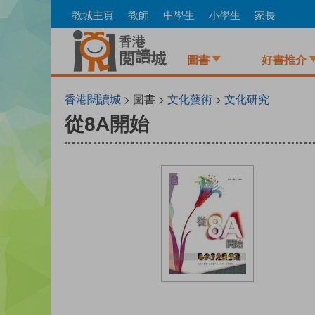
Skip
教城主頁
教師
中學生
小學生
家長
to
main
content
圖書
好書推介
香港閱讀城
> 圖書 >
文化藝術
>
文化研究
從8A開始