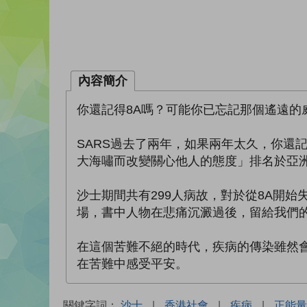
內容簡介
你還記得8A嗎？可能你已忘記那個遙遠的
SARS過去了兩年，如果兩年太久，你還
大海嘯而改變關心他人的態度」排名於亞
沙士期間共有299人病故，對於從8A開
場，書中人物在悲痛沉澱過後，留給我們
在這個苦難不絕的時代，疾病的傳染雖然
在苦難中感受平安。
關鍵字詞：
沙士
|
香港社會
|
疾病
|
正能量