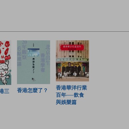
香港華洋行業
香港怎麼了？
港三
百年──飲食
與娛樂篇