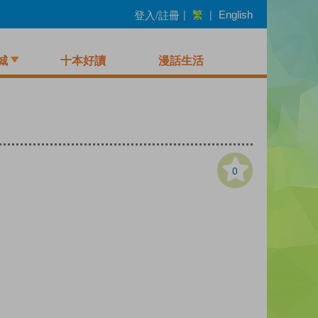
繁
登入/註冊
|
|
English
城
十本好讀
漫話生活
0