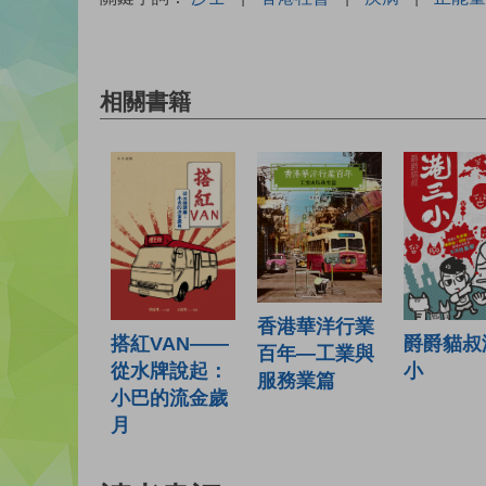
相關書籍
香港華洋行業
搭紅VAN——
爵爵貓叔
百年—工業與
從水牌說起：
小
服務業篇
小巴的流金歲
月