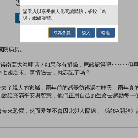
請登入以享受個人化閱讀體驗，或按「略
過」繼續瀏覽。
借閱實體書
成為會員
登入
略過
威院病房。
記得南亞大海嘯嗎？如果你有捐錢，應該記得吧‥‥‥但
洲七國之末。事情過去，就忘記了嗎？
始失去了親人的家屬，兩年前的感覺彷彿還在昨天，兩年真
的說話充滿平安與智慧，他們正用自己的生命去感動每一位
會帶來恐懼，然而愛並不會因此與人隔絕，《從8A開始》