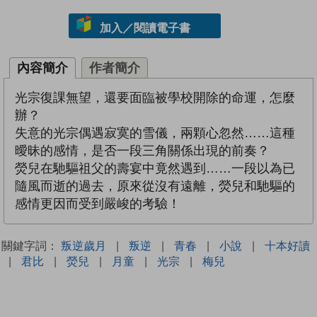
加入／閱讀電子書
內容簡介
作者簡介
光宗復課無望，還要面臨被學校開除的命運，怎麼
辦？
失意的光宗偶遇寂寞的雪儀，兩顆心忽然……這種
曖昧的感情，是否一段三角關係出現的前奏？
熒兒在馳驅祖父的壽宴中竟然遇到……一段以為已
隨風而逝的過去，原來從沒有遠離，熒兒和馳驅的
感情更因而受到嚴峻的考驗！
關鍵字詞：
叛逆歲月
|
叛逆
|
青春
|
小說
|
十本好讀
|
君比
|
熒兒
|
月童
|
光宗
|
梅兒