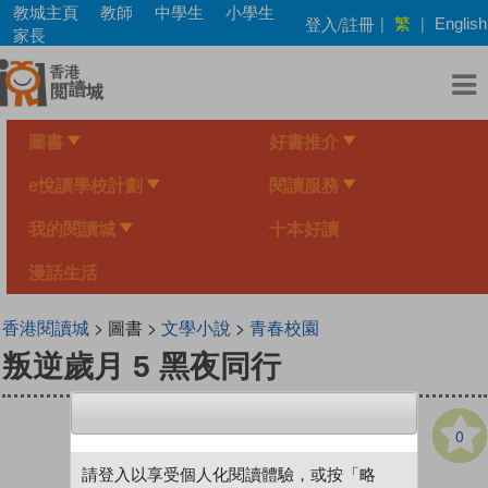
Skip
教城主頁
教師
中學生
小學生
繁
登入/註冊
|
|
English
to
家長
main
content
圖書
好書推介
e悅讀學校計劃
閱讀服務
我的閱讀城
十本好讀
漫話生活
香港閱讀城
> 圖書 >
文學小說
>
青春校園
叛逆歲月 5 黑夜同行
0
請登入以享受個人化閱讀體驗，或按「略