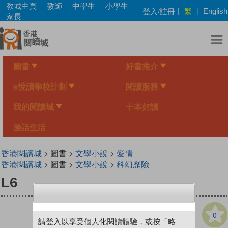
Skip
教城主頁
教師
中學生
小學生
繁
登入/註冊
|
|
English
to
家長
main
content
圖書
好書推介
e悅讀學校計劃
閱讀服務
我的閱讀城
十本好讀
漫話生活
香港閱讀城
> 圖書 >
文學小說
>
愛情
香港閱讀城
> 圖書 >
文學小說
>
科幻歷險
L6
0
請登入以享受個人化閱讀體驗，或按「略