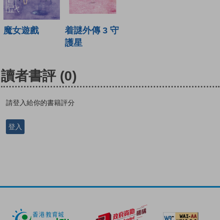
魔女遊戲
着謎外傳 3 守
護星
讀者書評
(0)
請登入給你的書籍評分
登入