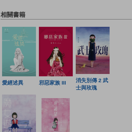
相關書籍
消失別傳 2 武
愛經述異
邪惡家族 III
士與玫瑰