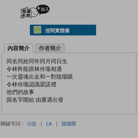
加入閱讀紀錄
借閱實體書
內容簡介
作者簡介
同名同姓同年同月同日生
令林羚龍跟林伶瓏相遇
一次靈魂出走和一對陰陽眼
令林伶瓏認識梁諾禮
他們的故事
因名字開始 由重遇出發
關鍵字詞：
小說
|
L6
|
陰陽眼