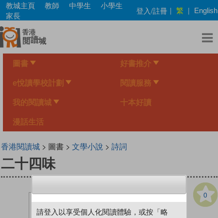
Skip
教城主頁
教師
中學生
小學生
繁
登入/註冊
|
|
English
to
家長
main
content
圖書
好書推介
e悅讀學校計劃
閱讀服務
我的閱讀城
十本好讀
漫話生活
香港閱讀城
> 圖書 >
文學小說
>
詩詞
二十四味
0
請登入以享受個人化閱讀體驗，或按「略