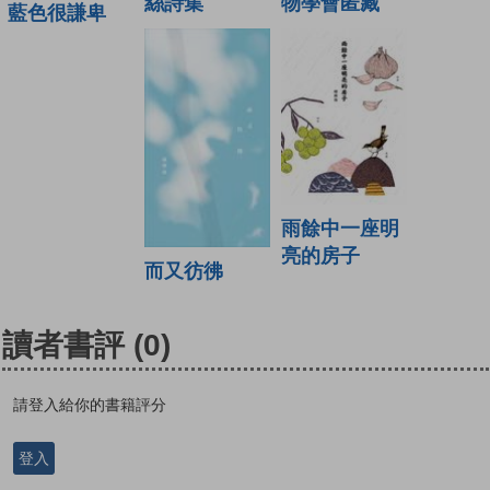
絲詩集
物學會匿藏
藍色很謙卑
雨餘中一座明
亮的房子
而又彷彿
讀者書評
(0)
請登入給你的書籍評分
登入