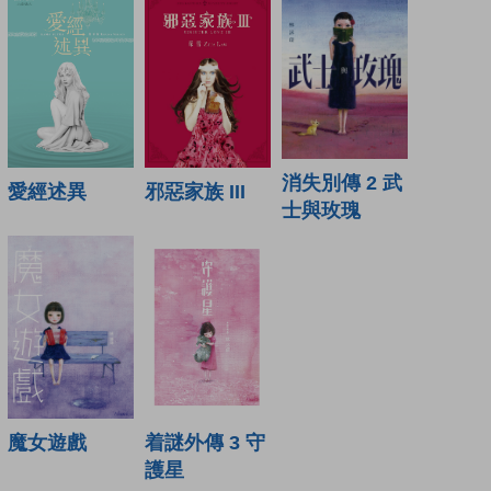
消失別傳 2 武
愛經述異
邪惡家族 III
士與玫瑰
魔女遊戲
着謎外傳 3 守
護星