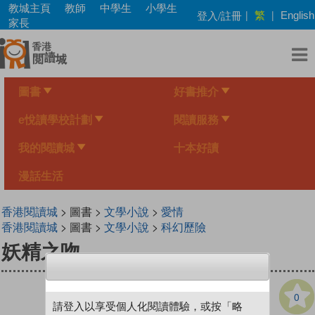
Skip
教城主頁
教師
中學生
小學生
繁
登入/註冊
|
|
English
to
家長
main
content
圖書
好書推介
e悅讀學校計劃
閱讀服務
我的閱讀城
十本好讀
漫話生活
香港閱讀城
> 圖書 >
文學小說
>
愛情
香港閱讀城
> 圖書 >
文學小說
>
科幻歷險
妖精之吻
0
請登入以享受個人化閱讀體驗，或按「略