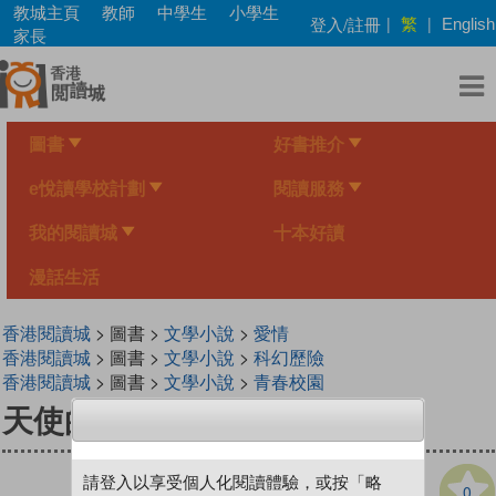
Skip
教城主頁
教師
中學生
小學生
繁
登入/註冊
|
|
English
to
家長
main
content
圖書
好書推介
e悅讀學校計劃
閱讀服務
我的閱讀城
十本好讀
漫話生活
香港閱讀城
> 圖書 >
文學小說
>
愛情
香港閱讀城
> 圖書 >
文學小說
>
科幻歷險
香港閱讀城
> 圖書 >
文學小說
>
青春校園
天使的禮物
請登入以享受個人化閱讀體驗，或按「略
0