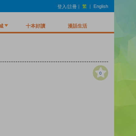
繁
登入/註冊
|
|
English
城
十本好讀
漫話生活
0