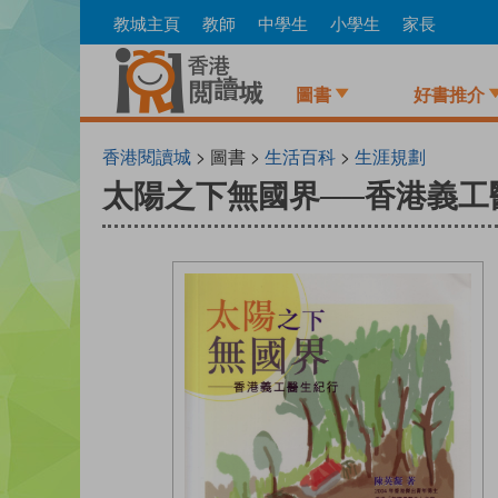
Skip
教城主頁
教師
中學生
小學生
家長
to
main
content
圖書
好書推介
香港閱讀城
> 圖書 >
生活百科
>
生涯規劃
太陽之下無國界──香港義工