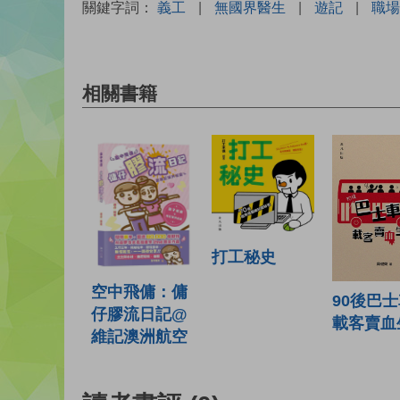
關鍵字詞：
義工
|
無國界醫生
|
遊記
|
職場
相關書籍
打工秘史
空中飛傭：傭
90後巴
仔膠流日記@
載客賣血
維記澳洲航空