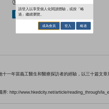
請登入以享受個人化閱讀體驗，或按「略
過」繼續瀏覽。
借閱實體書
成為會員
登入
略過
把她十一年當義工醫生和醫療探訪者的經驗，以三十篇文
w.hkedcity.net/article/reading_through/la_em