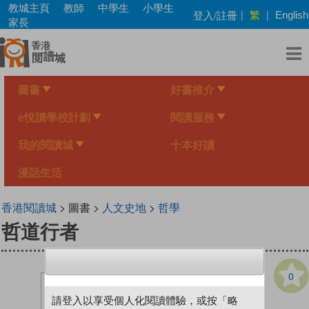
Skip
教城主頁
教師
中學生
小學生
繁
登入/註冊
|
|
English
to
家長
main
content
圖書
好書推介
e悅讀學校計劃
閱讀服務
我的閱讀城
十本好讀
漫話生活
香港閱讀城
> 圖書 >
人文史地
>
哲學
哲道行者
0
請登入以享受個人化閱讀體驗，或按「略