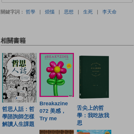
關鍵字詞：
哲學
|
煩惱
|
思想
|
生死
|
李天命
相關書籍
Breakazine
舌尖上的哲
哲思人話：哲
072 美感，
學：我吃故我
學諮詢師怎樣
Try me
思
解讀人生課題