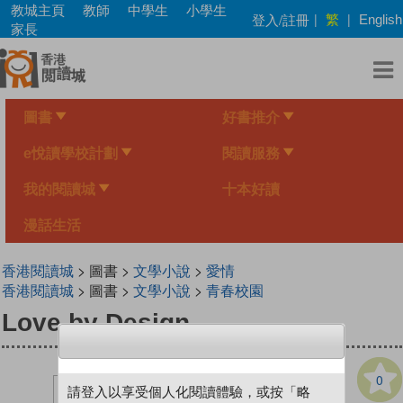
Skip
教城主頁
教師
中學生
小學生
繁
登入/註冊
|
|
English
to
家長
main
content
圖書
好書推介
e悅讀學校計劃
閱讀服務
我的閱讀城
十本好讀
漫話生活
香港閱讀城
> 圖書 >
文學小說
>
愛情
香港閱讀城
> 圖書 >
文學小說
>
青春校園
Love by Design
0
請登入以享受個人化閱讀體驗，或按「略