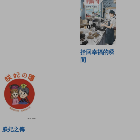
拾回幸福的瞬
間
朕妃之傳