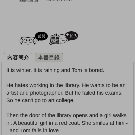
試閲
加入閱讀紀錄
內容簡介
本書目錄
It is winter. It is raining and Tom is bored.
He hates working in the library. He wants to be an
artist and photographer. But he failed his exams.
So he can't go to art college.
Then the door of the library opens and a girl walks
in. A beautiful girl in a red coat. She smiles at him -
- and Tom falls in love.