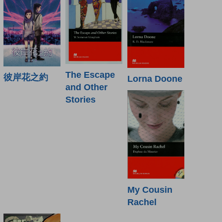
The Escape
彼岸花之約
Lorna Doone
and Other
Stories
My Cousin
Rachel