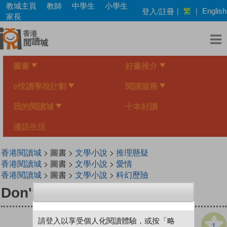
Skip
教城主頁
教師
中學生
小學生
繁
登入/註冊
|
|
English
to
家長
main
content
圖書
好書推介
e悅讀學校計劃
閱讀服務
我的閱讀城
十本好讀
漫話生活
香港閱讀城
> 圖書 >
文學小說
>
推理懸疑
香港閱讀城
> 圖書 >
文學小說
>
愛情
香港閱讀城
> 圖書 >
文學小說
>
科幻歷險
Don't Tell Me What To Do
請登入以享受個人化閱讀體驗，或按「略
1