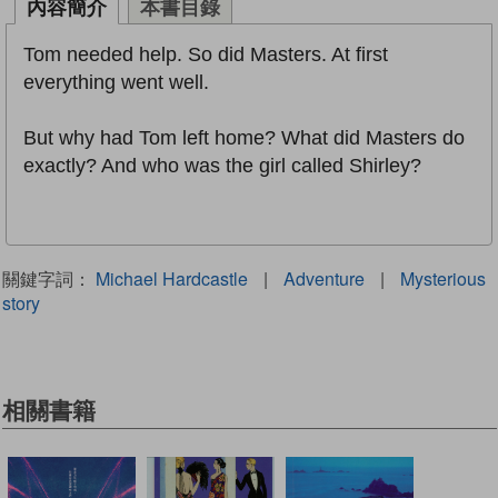
內容簡介
本書目錄
Tom needed help. So did Masters. At first
everything went well.
But why had Tom left home? What did Masters do
exactly? And who was the girl called Shirley?
關鍵字詞：
Michael Hardcastle
|
Adventure
|
Mysterious
story
相關書籍