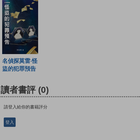
名偵探莫雷‧怪
盜的犯罪預告
讀者書評
(0)
請登入給你的書籍評分
登入