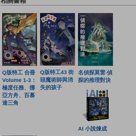
相關書籍
Q版特工43 街
Q版特工 合冊
名偵探莫雷‧偵
頭魔術師與消
Volume 1-3：
探的推理對決
失的孩子
極度任務、挪
亞方舟、百慕
達三角
AI 小說煉成