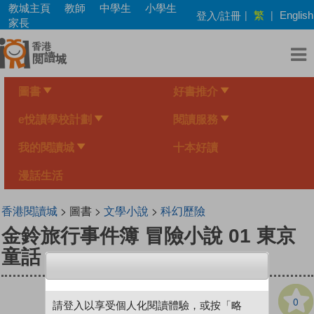
Skip
教城主頁
教師
中學生
小學生
繁
登入/註冊
|
|
English
to
家長
main
content
圖書
好書推介
e悅讀學校計劃
閱讀服務
我的閱讀城
十本好讀
漫話生活
香港閱讀城
> 圖書 >
文學小說
>
科幻歷險
金鈴旅行事件簿 冒險小說 01 東京
童話
0
請登入以享受個人化閱讀體驗，或按「略