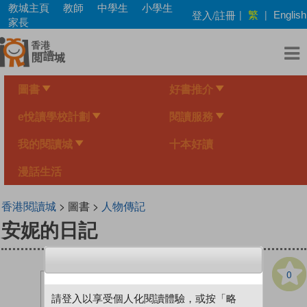
Skip
教城主頁
教師
中學生
小學生
繁
登入/註冊
|
|
English
to
家長
main
content
圖書
好書推介
e悅讀學校計劃
閱讀服務
我的閱讀城
十本好讀
漫話生活
香港閱讀城
> 圖書 >
人物傳記
安妮的日記
0
請登入以享受個人化閱讀體驗，或按「略