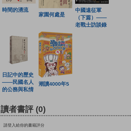
時間的湧流
中國遠征軍
家園何處是
（下篇）——
老戰士訪談錄
日記中的歷史
——民國名人
潮讀4000年5
的公務與私情
讀者書評
(0)
請登入給你的書籍評分