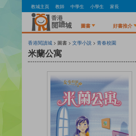
Skip
教城主頁
教師
中學生
小學生
家長
to
main
content
圖書
好書推介
香港閱讀城
> 圖書 >
文學小說
>
青春校園
米蘭公寓