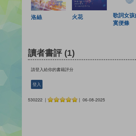
歌詞女孩
火花
洛絲
寞便條
讀者書評
(1)
請登入給你的書籍評分
登入
530222 |
| 06-08-2025