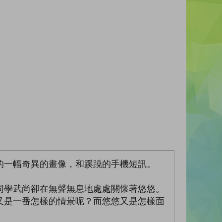
的一幅奇異的畫像，和蹊蹺的手機短訊。
同學武尚卻在無聲無息地處處關懷著悠悠。
又是一番怎樣的情景呢？而悠悠又是怎樣面