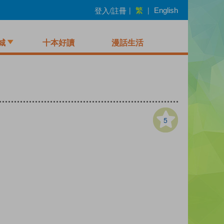
繁
登入/註冊
|
|
English
城
十本好讀
漫話生活
5