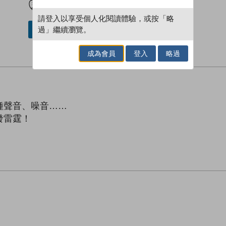
請登入以享受個人化閱讀體驗，或按「略
過」繼續瀏覽。
借閱實體書
成為會員
登入
略過
。
種聲音、噪音……
發雷霆！
！