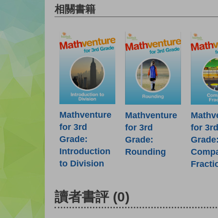
相關書籍
Mathventure
Mathventure
Mathv
for 3rd
for 3rd
for 3r
Grade:
Grade:
Grade
Introduction
Rounding
Compa
to Division
Fracti
讀者書評
(0)