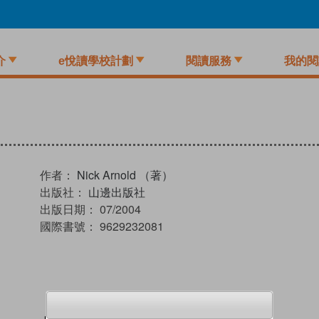
介
e悅讀學校計劃
閱讀服務
我的閱
作者：
Nick Arnold （著）
出版社：
山邊出版社
出版日期：
07/2004
國際書號：
9629232081
試閲
加入閱讀紀錄