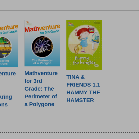
Mathventure
enture
TINA &
for 3rd
d
FRIENDS 1.1
Grade: The
:
HAMMY THE
Perimeter of
ring
HAMSTER
a Polygone
ons