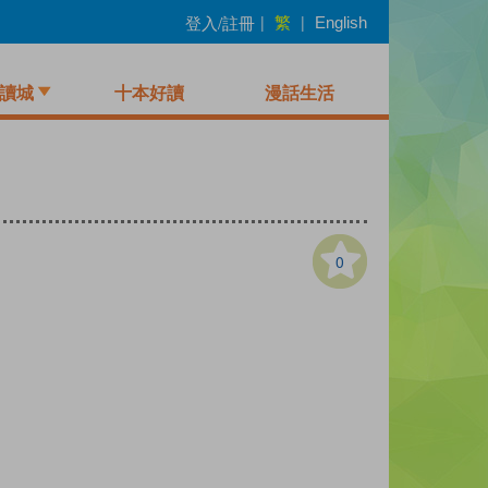
繁
登入/註冊
|
|
English
讀城
十本好讀
漫話生活
0