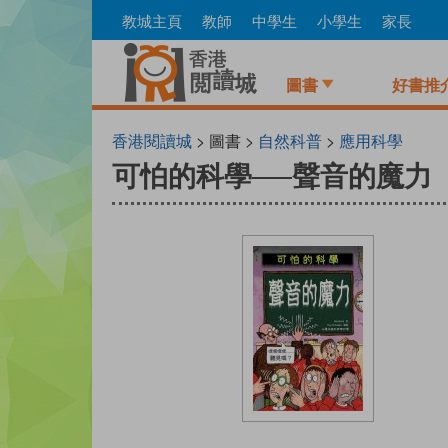
Skip
教城主頁
教師
中學生
小學生
家長
to
main
content
圖書
好書推
香港閱讀城
> 圖書 >
自然科普
>
應用科學
可怕的科學──聲音的魔力