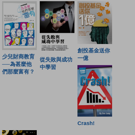
創投基金送你
少兒財商教育
一億
從失敗與成功
──為甚麼他
中學習
們那麼富有？
Crash!