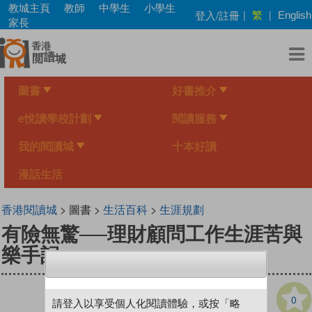
Skip
教城主頁
教師
中學生
小學生
繁
登入/註冊
|
|
English
to
家長
main
content
圖書
好書推介
e悅讀學校計劃
閱讀服務
我的閱讀城
十本好讀
漫話生活
香港閱讀城
> 圖書 >
生活百科
>
生涯規劃
有險無驚──理財顧問工作生涯苦與
樂手記
0
請登入以享受個人化閱讀體驗，或按「略