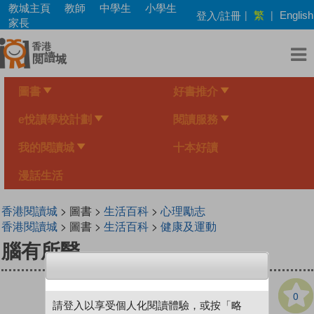
Skip
教城主頁
教師
中學生
小學生
繁
登入/註冊
|
|
English
to
家長
main
content
圖書
好書推介
e悅讀學校計劃
閱讀服務
我的閱讀城
十本好讀
漫話生活
香港閱讀城
> 圖書 >
生活百科
>
心理勵志
香港閱讀城
> 圖書 >
生活百科
>
健康及運動
腦有所醫
0
請登入以享受個人化閱讀體驗，或按「略