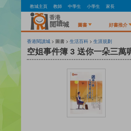
Skip
教城主頁
教師
中學生
小學生
家長
to
main
content
圖書
好書推介
香港閱讀城
> 圖書 >
生活百科
>
生涯規劃
空姐事件簿 3 送你一朵三