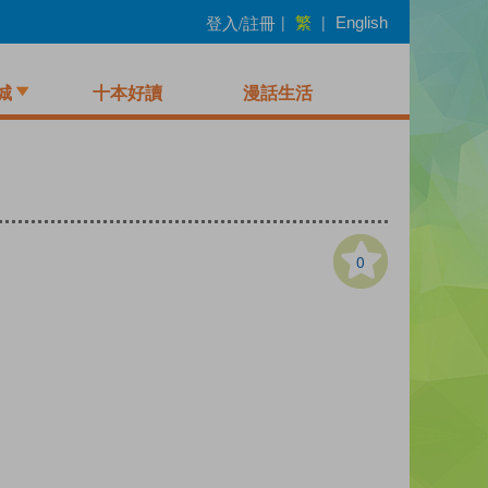
繁
登入/註冊
|
|
English
城
十本好讀
漫話生活
0