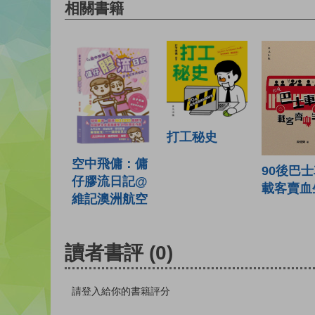
相關書籍
打工秘史
空中飛傭：傭
90後巴
仔膠流日記@
載客賣血
維記澳洲航空
讀者書評
(0)
請登入給你的書籍評分