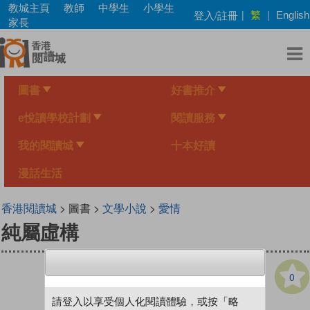
Skip
教城主頁
教師
中學生
小學生
繁
登入/註冊
|
|
English
to
家長
main
content
圖書
好書推介
e悅讀學校計劃
閱讀服務
我的閱讀城
十本好讀
漫話生活
香港閱讀城
> 圖書 >
文學小說
>
愛情
純屬虛構
0
請登入以享受個人化閱讀體驗，或按「略