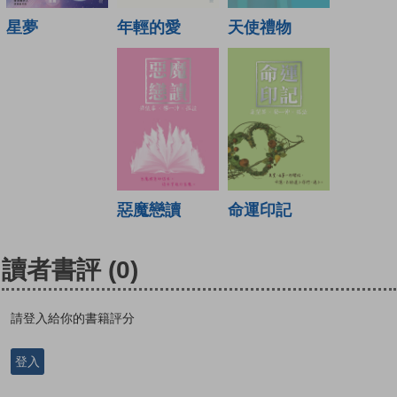
年輕的愛
天使禮物
星夢
惡魔戀讀
命運印記
讀者書評
(0)
請登入給你的書籍評分
登入