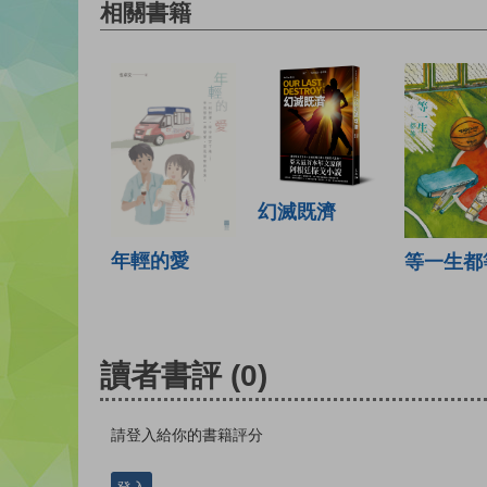
相關書籍
幻滅既濟
年輕的愛
等一生都
讀者書評
(0)
請登入給你的書籍評分