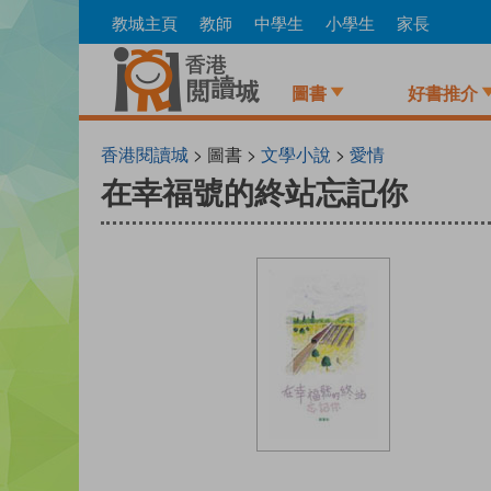
Skip
教城主頁
教師
中學生
小學生
家長
to
main
content
圖書
好書推介
香港閱讀城
> 圖書 >
文學小說
>
愛情
在幸福號的終站忘記你