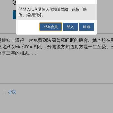
請登入以享受個人化閱讀體驗，或按「略
過」繼續瀏覽。
借閱實體書
成為會員
登入
略過
獎通知，獲得一次免費到法國普羅旺斯的機會。她本想在
此只以Me和You相稱，分開後方知道對方是一生至愛
分享三年的相思……
|
小說