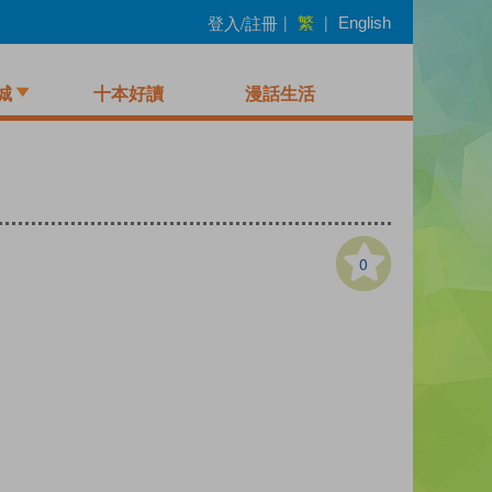
繁
登入/註冊
|
|
English
城
十本好讀
漫話生活
0