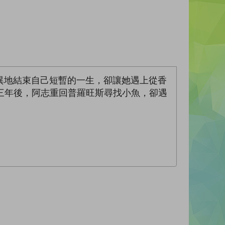
異地結束自己短暫的一生，卻讓她遇上從香
。三年後，阿志重回普羅旺斯尋找小魚，卻遇