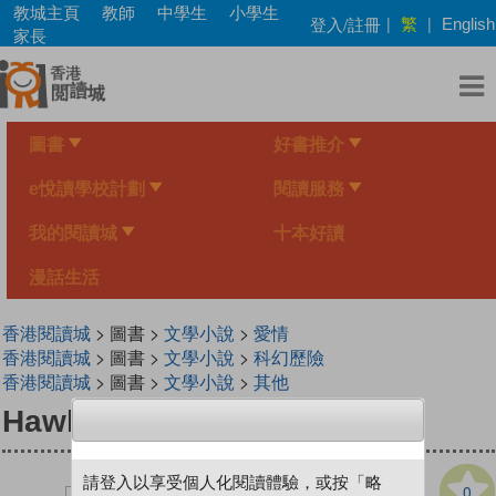
Skip
教城主頁
教師
中學生
小學生
繁
登入/註冊
|
|
English
to
家長
main
content
圖書
好書推介
e悅讀學校計劃
閱讀服務
我的閱讀城
十本好讀
漫話生活
香港閱讀城
> 圖書 >
文學小說
>
愛情
香港閱讀城
> 圖書 >
文學小說
>
科幻歷險
香港閱讀城
> 圖書 >
文學小說
>
其他
Hawk-eye, the Pathfinder
請登入以享受個人化閱讀體驗，或按「略
0