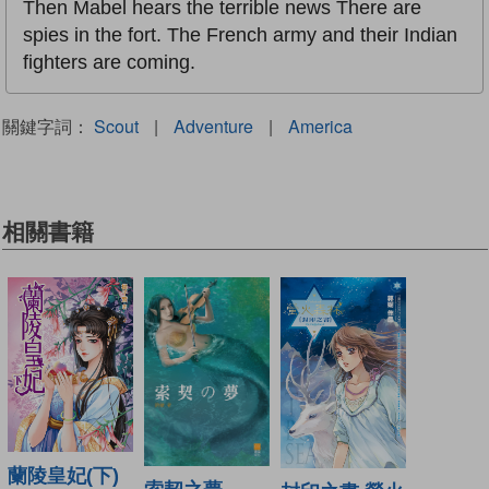
Then Mabel hears the terrible news There are
spies in the fort. The French army and their Indian
fighters are coming.
關鍵字詞：
Scout
|
Adventure
|
America
相關書籍
蘭陵皇妃(下)