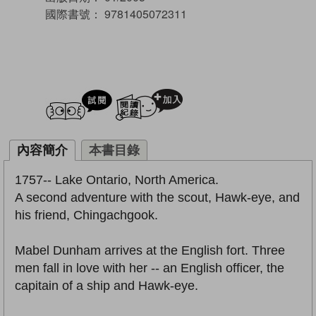
國際書號：
9781405072311
試閲
加入閱讀紀錄
內容簡介
本書目錄
1757-- Lake Ontario, North America.
A second adventure with the scout, Hawk-eye, and
his friend, Chingachgook.
Mabel Dunham arrives at the English fort. Three
men fall in love with her -- an English officer, the
capitain of a ship and Hawk-eye.