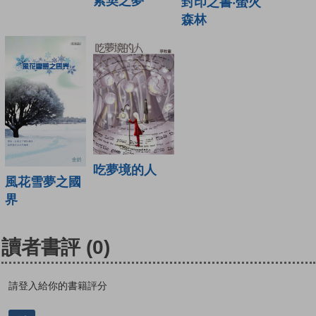
索契之夢
封印之書‧螢火
森林
吃夢境的人
風花雪夢之國
界
讀者書評
(0)
請登入給你的書籍評分