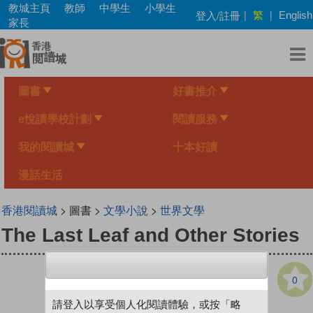
Skip
教城主頁
教師
中學生
小學生
繁
登入/註冊
|
|
English
to
家長
main
content
圖書
好書推介
e悅讀學校計劃
閱讀服務
我的閱讀城
十本好讀
漫話生活
香港閱讀城
> 圖書 >
文學小說
>
世界文學
The Last Leaf and Other Stories
0
請登入以享受個人化閱讀體驗，或按「略