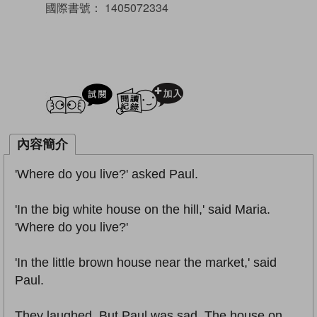
國際書號：
1405072334
試閲
加入閱讀紀錄
內容簡介
'Where do you live?' asked Paul.
'In the big white house on the hill,' said Maria.
'Where do you live?'
'In the little brown house near the market,' said
Paul.
They laughed. But Paul was sad. The house on