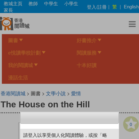
Skip
教城主頁
教師
中學生
小學生
繁
登入/註冊
|
|
English
to
家長
main
content
圖書
好書推介
e悅讀學校計劃
閱讀服務
我的閱讀城
十本好讀
漫話生活
香港閱讀城
> 圖書 >
文學小說
>
愛情
The House on the Hill
0
請登入以享受個人化閱讀體驗，或按「略