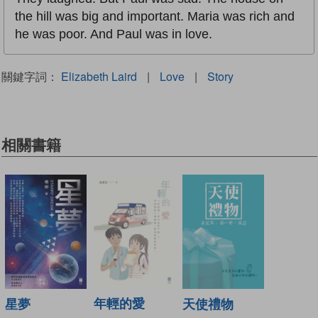
the hill was big and important. Maria was rich and
he was poor. And Paul was in love.
關鍵字詞：
Elizabeth Laird
|
Love
|
Story
相關書籍
年輕的愛
天使禮物
星夢