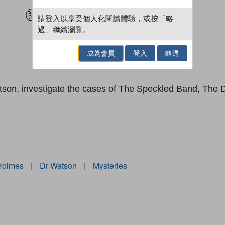
試閲
加入閱讀紀錄
請登入以享受個人化閱讀體驗，或按「略
過」繼續瀏覽。
成為會員
登入
略過
atson, investigate the cases of The Speckled Band, T
Holmes
|
Dr Watson
|
Mysteries