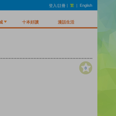
繁
登入/註冊
|
|
English
城
十本好讀
漫話生活
0