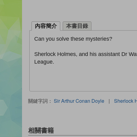
內容簡介
本書目錄
Can you solve these mysteries?
Sherlock Holmes, and his assistant Dr W
League.
關鍵字詞：
Sir Arthur Conan Doyle
|
Sherlock 
相關書籍