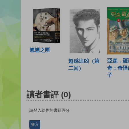
魍魎之匣
亞森．羅
超感追凶（第
奇：奇怪
二回）
子
讀者書評
(0)
請登入給你的書籍評分
登入