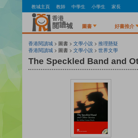
Skip
教城主頁
教師
中學生
小學生
家長
to
main
content
圖書
好書推介
香港閱讀城
> 圖書 >
文學小說
>
推理懸疑
香港閱讀城
> 圖書 >
文學小說
>
世界文學
The Speckled Band and Ot