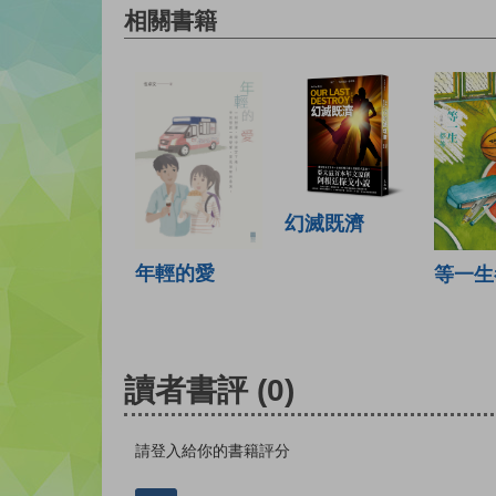
相關書籍
幻滅既濟
年輕的愛
等一生
讀者書評
(0)
請登入給你的書籍評分