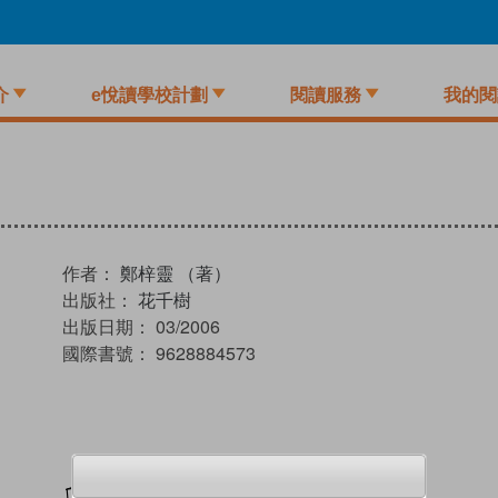
介
e悅讀學校計劃
閱讀服務
我的閱
作者：
鄭梓靈 （著）
出版社：
花千樹
出版日期：
03/2006
國際書號：
9628884573
加入閱讀紀錄