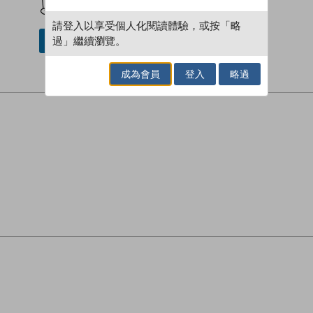
請登入以享受個人化閱讀體驗，或按「略
過」繼續瀏覽。
借閱實體書
成為會員
登入
略過