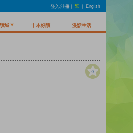
繁
登入/註冊
|
|
English
讀城
十本好讀
漫話生活
0