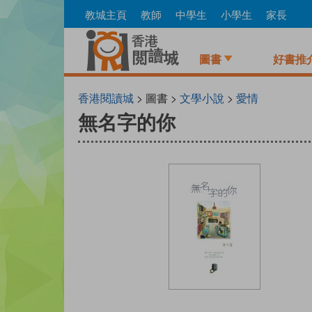
Skip
教城主頁
教師
中學生
小學生
家長
to
main
content
圖書
好書推
香港閱讀城
> 圖書 >
文學小說
>
愛情
無名字的你