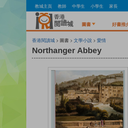
Skip
教城主頁
教師
中學生
小學生
家長
to
main
content
圖書
好書推
香港閱讀城
> 圖書 >
文學小說
>
愛情
Northanger Abbey