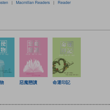
usten
|
Macmillan Readers
|
Reader
物
惡魔戀讀
命運印記