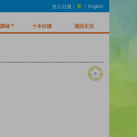
繁
登入/註冊
|
|
English
讀城
十本好讀
漫話生活
0