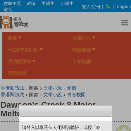
Skip
教城主頁
教師
中學生
小學生
繁
登入/註冊
|
|
English
to
家長
main
content
圖書
好書推介
e悅讀學校計劃
閱讀服務
我的閱讀城
十本好讀
漫話生活
香港閱讀城
> 圖書 >
文學小說
>
愛情
香港閱讀城
> 圖書 >
文學小說
>
青春校園
Dawson's Creek 3 Major
Meltdown
請登入以享受個人化閱讀體驗，或按「略