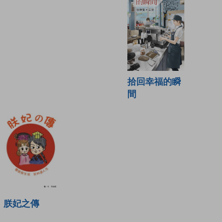
拾回幸福的瞬
間
朕妃之傳