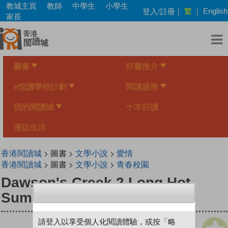
Skip
教城主頁
教師
中學生
小學生
繁
登入/註冊
|
|
English
to
家長
main
content
圖書
好書推介
e悅讀學校計劃
閱讀服務
我的閱讀城
十本好讀
漫話生活
香港閱讀城
> 圖書 >
文學小說
>
愛情
香港閱讀城
> 圖書 >
文學小說
>
青春校園
Dawson's Creek 2 Long Hot
Summer
請登入以享受個人化閱讀體驗，或按「略