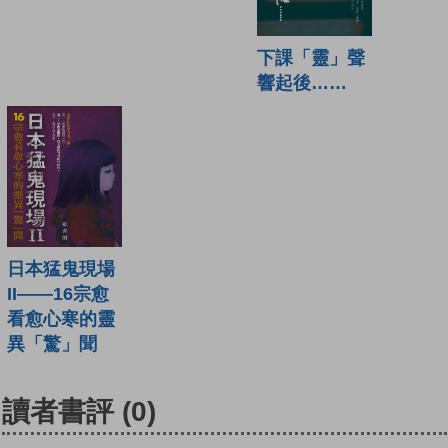
下課「靈」聲
響起後……
日本猛鬼現場
II——16宗愈
看愈心寒的靈
異「驚」聞
讀者書評
(0)