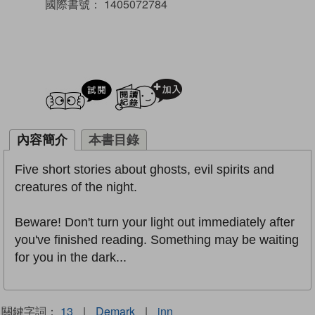
國際書號：
1405072784
試閲
加入閱讀紀錄
內容簡介
本書目錄
Five short stories about ghosts, evil spirits and
creatures of the night.
Beware! Don't turn your light out immediately after
you've finished reading. Something may be waiting
for you in the dark...
關鍵字詞：
13
|
Demark
|
inn