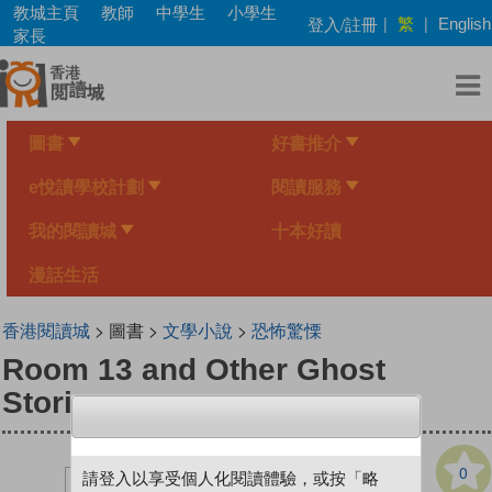
Skip
教城主頁
教師
中學生
小學生
繁
登入/註冊
|
|
English
to
家長
main
content
圖書
好書推介
e悅讀學校計劃
閱讀服務
我的閱讀城
十本好讀
漫話生活
香港閱讀城
> 圖書 >
文學小說
>
恐怖驚慄
Room 13 and Other Ghost
Stories
0
請登入以享受個人化閱讀體驗，或按「略