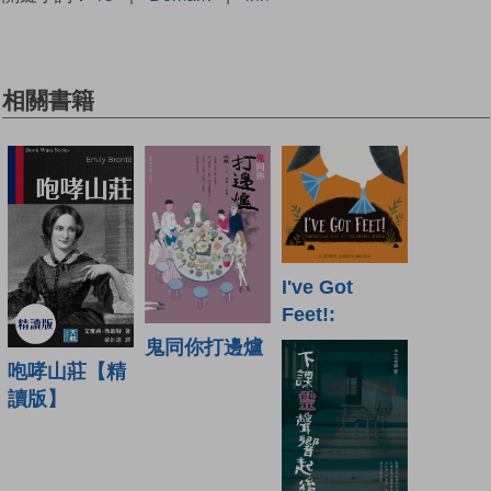
相關書籍
I've Got
Feet!:
鬼同你打邊爐
咆哮山莊【精
讀版】