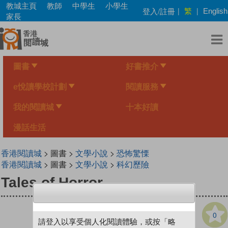
Skip
教城主頁
教師
中學生
小學生
繁
登入/註冊
|
|
English
to
家長
main
content
圖書
好書推介
e悅讀學校計劃
閱讀服務
我的閱讀城
十本好讀
漫話生活
香港閱讀城
> 圖書 >
文學小說
>
恐怖驚慄
香港閱讀城
> 圖書 >
文學小說
>
科幻歷險
Tales of Horror
0
請登入以享受個人化閱讀體驗，或按「略