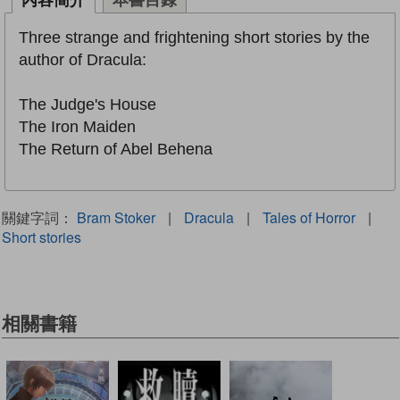
Three strange and frightening short stories by the
author of Dracula:
The Judge's House
The Iron Maiden
The Return of Abel Behena
關鍵字詞：
Bram Stoker
|
Dracula
|
Tales of Horror
|
Short stories
相關書籍