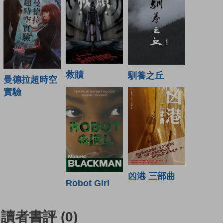
救贖
馴養之丘
曼德拉超時空
實驗
凶港 三部曲
Robot Girl
讀者書評
(0)