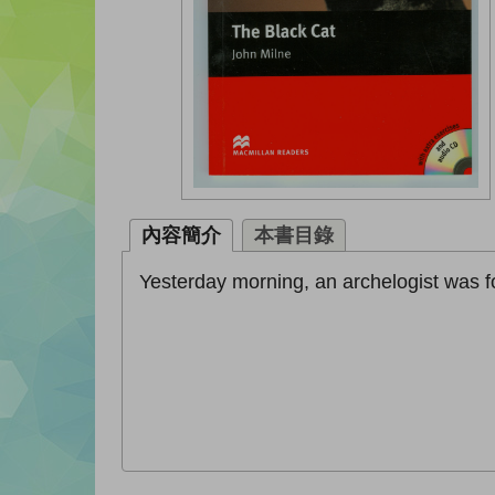
內容簡介
本書目錄
Yesterday morning, an archelogist was f