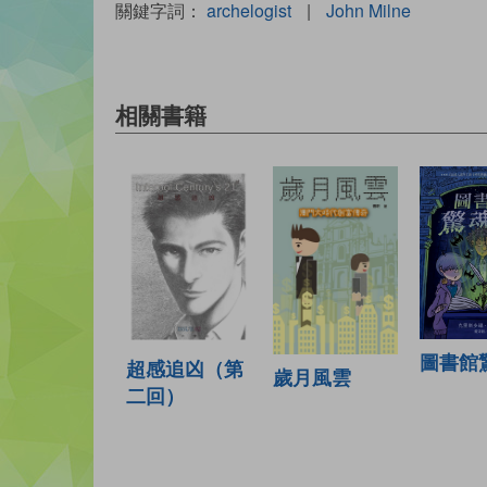
關鍵字詞：
archelogist
|
John Milne
相關書籍
圖書館
超感追凶（第
歲月風雲
二回）