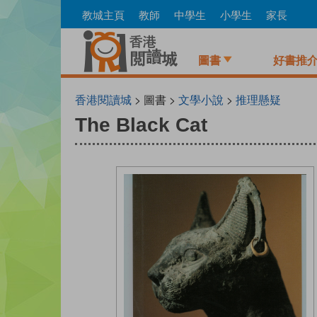
Skip
教城主頁
教師
中學生
小學生
家長
to
main
content
圖書
好書推
香港閱讀城
> 圖書 >
文學小說
>
推理懸疑
The Black Cat