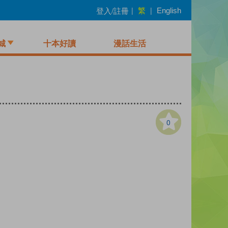
繁
登入/註冊
|
|
English
城
十本好讀
漫話生活
0