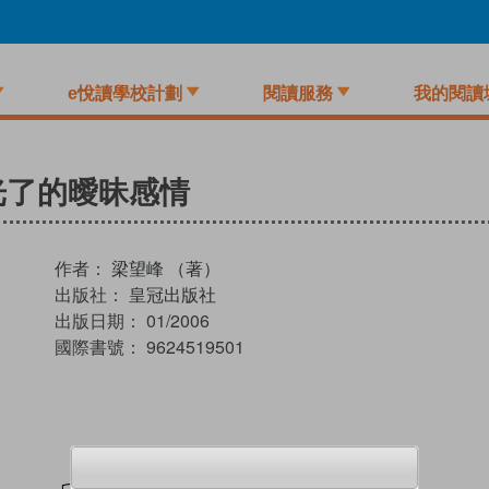
e悅讀學校計劃
閱讀服務
我的閱讀
走光了的曖昧感情
作者：
梁望峰 （著）
出版社：
皇冠出版社
出版日期：
01/2006
國際書號：
9624519501
試閲
加入閱讀紀錄