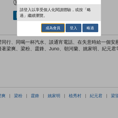
請登入以享受個人化閱讀體驗，或按「略
過」繼續瀏覽。
借閱實體書
成為會員
登入
略過
臂同行、同喝一杯汽水、談通宵電話、在失意時給一個安
著梁爽、梁粉、霆鋒、Juno、朝河蘭、姚家明、紀元
梁爽
|
梁粉
|
霆鋒
|
姚家明
|
植秀村
|
紀元君
|
梁