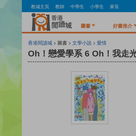
Skip
教城主頁
教師
中學生
小學生
家長
to
main
content
圖書
好書推介
香港閱讀城
> 圖書 >
文學小說
>
愛情
Oh！戀愛學系 6 Oh！我