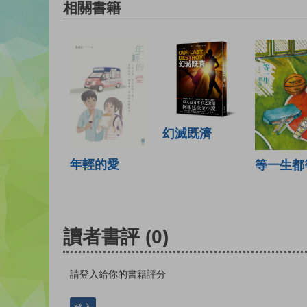
相關書籍
幻滅既濟
年輕的愛
等一生都
讀者書評
(0)
請登入給你的書籍評分