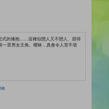
慰式的擁抱……這種似戀人又不戀人、甜得
君等一眾男女主角。曖昧，真會令人苦不堪
望峰