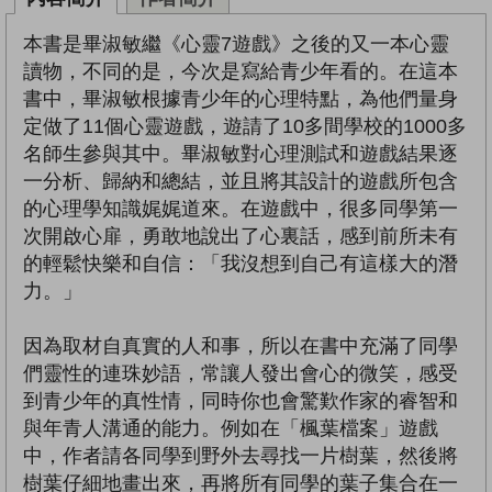
本書是畢淑敏繼《心靈7遊戲》之後的又一本心靈
讀物，不同的是，今次是寫給青少年看的。在這本
書中，畢淑敏根據青少年的心理特點，為他們量身
定做了11個心靈遊戲，遊請了10多間學校的1000多
名師生參與其中。畢淑敏對心理測試和遊戲結果逐
一分析、歸納和總結，並且將其設計的遊戲所包含
的心理學知識娓娓道來。在遊戲中，很多同學第一
次開啟心扉，勇敢地說出了心裏話，感到前所未有
的輕鬆快樂和自信：「我沒想到自己有這樣大的潛
力。」
因為取材自真實的人和事，所以在書中充滿了同學
們靈性的連珠妙語，常讓人發出會心的微笑，感受
到青少年的真性情，同時你也會驚歎作家的睿智和
與年青人溝通的能力。例如在「楓葉檔案」遊戲
中，作者請各同學到野外去尋找一片樹葉，然後將
樹葉仔細地畫出來，再將所有同學的葉子集合在一