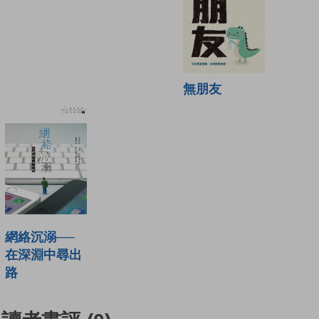
無朋友
網絡沉溺──
在深淵中尋出
路