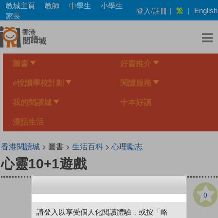
Skip
教城主頁
教師
中學生
小學生
繁
登入/註冊
|
|
English
to
家長
main
content
圖書
好書推介
e悅讀學校計劃
閱讀服務
我的閱讀城
十本好讀
漫話生活
香港閱讀城
> 圖書 >
生活百科
>
心理勵志
心靈10+1遊戲
0
請登入以享受個人化閱讀體驗，或按「略