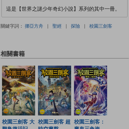
這是【世界之謎少年奇幻小說】系列的其中一冊。
關鍵字詞：
挪亞方舟
|
聖經
|
探險
|
校園三劍客
相關書籍
校園三劍客：
校園三劍客 大
校園三劍客 超
魔鬼三角海
鵬鳥復活記
時空魔盤