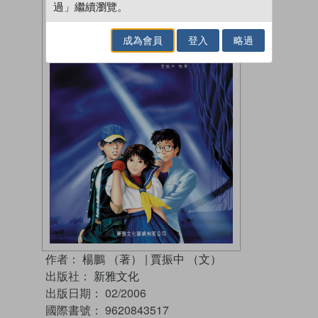
過」繼續瀏覽。
成為會員
登入
略過
作者：
楊鵬 （著）
|
賈振中 （文）
出版社：
新雅文化
出版日期：
02/2006
國際書號：
9620843517