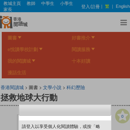
Skip
教城主頁
教師
中學生
小學生
繁
登入/註冊
|
|
English
to
家長
main
content
圖書
好書推介
e悅讀學校計劃
閱讀服務
我的閱讀城
十本好讀
漫話生活
香港閱讀城
> 圖書 >
文學小說
>
科幻歷險
拯救地球大行動
0
請登入以享受個人化閱讀體驗，或按「略