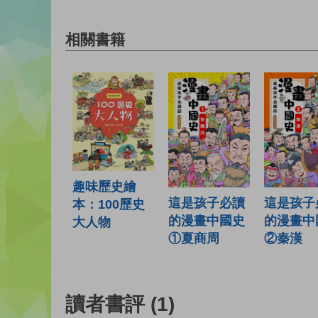
相關書籍
趣味歷史繪
這是孩子
這是孩子必讀
本：100歷史
的漫畫中
的漫畫中國史
大人物
②秦漢
①夏商周
讀者書評
(1)