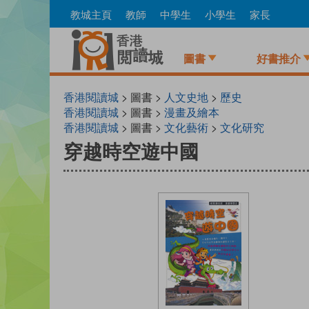
Skip
教城主頁
教師
中學生
小學生
家長
to
main
content
圖書
好書推介
香港閱讀城
> 圖書 >
人文史地
>
歷史
香港閱讀城
> 圖書 >
漫畫及繪本
香港閱讀城
> 圖書 >
文化藝術
>
文化研究
穿越時空遊中國