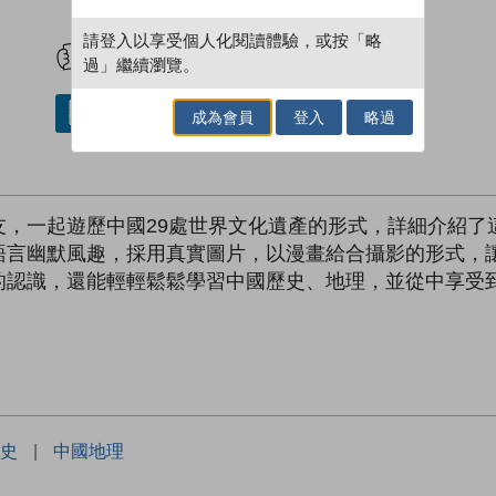
試閲
加入閱讀紀錄
請登入以享受個人化閱讀體驗，或按「略
過」繼續瀏覽。
借閱實體書
成為會員
登入
略過
友，一起遊歷中國29處世界文化遺產的形式，詳細介紹了
語言幽默風趣，採用真實圖片，以漫畫給合攝影的形式，
的認識，還能輕輕鬆鬆學習中國歷史、地理，並從中享受
史
|
中國地理