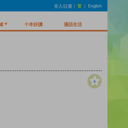
繁
登入/註冊
|
|
English
城
十本好讀
漫話生活
4