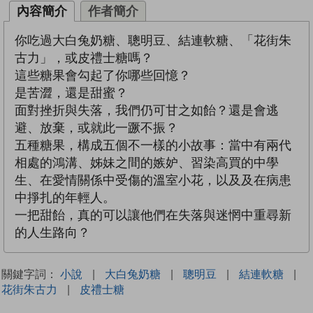
內容簡介
作者簡介
你吃過大白兔奶糖、聰明豆、結連軟糖、「花街朱
古力」，或皮禮士糖嗎？
這些糖果會勾起了你哪些回憶？
是苦澀，還是甜蜜？
面對挫折與失落，我們仍可甘之如飴？還是會逃
避、放棄，或就此一蹶不振？
五種糖果，構成五個不一樣的小故事：當中有兩代
相處的鴻溝、姊妹之間的嫉妒、習染高買的中學
生、在愛情關係中受傷的溫室小花，以及及在病患
中掙扎的年輕人。
一把甜飴，真的可以讓他們在失落與迷惘中重尋新
的人生路向？
關鍵字詞：
小說
|
大白兔奶糖
|
聰明豆
|
結連軟糖
|
花街朱古力
|
皮禮士糖