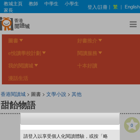
Skip
教城主頁
教師
中學生
小學生
繁
登入/註冊
|
|
English
to
家長
main
content
圖書
好書推介
e悅讀學校計劃
閱讀服務
我的閱讀城
十本好讀
漫話生活
香港閱讀城
> 圖書 >
文學小說
>
其他
甜飴物語
0
請登入以享受個人化閱讀體驗，或按「略