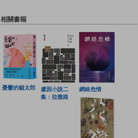
相關書籍
憂鬱的貓太郎
盧因小說二
網絡危情
集：拉撒路