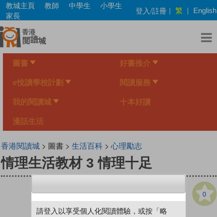
Skip
教城主頁
教師
中學生
小學生
繁
登入/註冊
|
|
English
to
家長
main
content
圖書
好書推介
e悅讀學校計劃
閱讀服務
我的閱讀城
十本好讀
漫話生活
香港閱讀城
> 圖書 >
生活百科
>
心理勵志
情理生活教材 3 情理十足
0
請登入以享受個人化閱讀體驗，或按「略