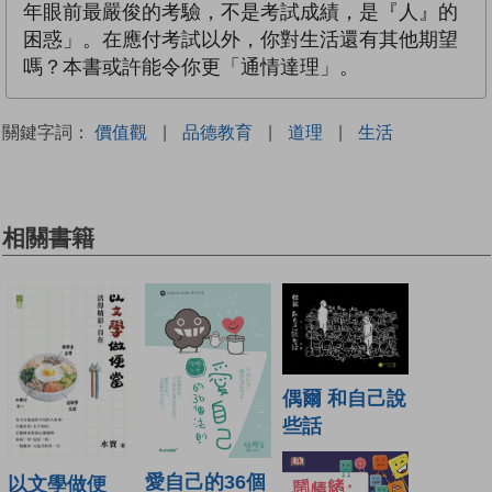
年眼前最嚴俊的考驗，不是考試成績，是『人』的
困惑」。在應付考試以外，你對生活還有其他期望
嗎？本書或許能令你更「通情達理」。
關鍵字詞：
價值觀
|
品德教育
|
道理
|
生活
相關書籍
偶爾 和自己說
些話
愛自己的36個
以文學做便